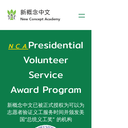
新概
念中文
​New Concept Academy
P
reside
nti
al
N C A
Volunte
e
r
Service
Award
Program
新概念中文已被正式授权为可以为
志愿者验证义工服务时间并颁发美
国“总统义工奖” 的机构