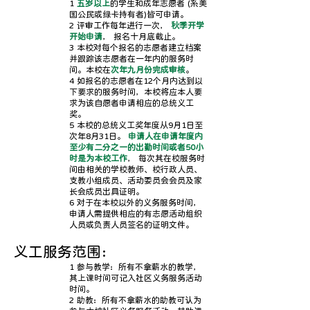
1
五岁以上
的学生和成年志愿者 (系美
国公民或绿卡持有者)皆可申请。
2 评审工作每年进行一次，
秋季开学
开始申请
， 报名十月底截止。
3 本校对每个报名的志愿者建立档案
并跟踪该志愿者在一年内的服务时
间。本校在
次年九月份完成审核
。
4 如报名的志愿者在12个月内达到以
下要求的服务时间，本校将应本人要
求为该自愿者申请相应的总统义工
奖。
5 本校的总统义工奖年度从9月1日至
次年8月31日。
申请人在申请年度内
至少有二分之一的出勤时间或者50小
时是为本校工作
， 每次其在校服务时
间由相关的学校教师、校行政人员、
支教小组成员、活动委员会会员及家
长会成员出具证明。
6 对于在本校以外的义务服务时间，
申请人需提供相应的有志愿活动组织
人员或负责人员签名的证明文件。
义工服务范围：
1 参与教学：所有不拿薪水的教学，
其上课时间可记入社区义务服务活动
时间。
2 助教：所有不拿薪水的助教可认为